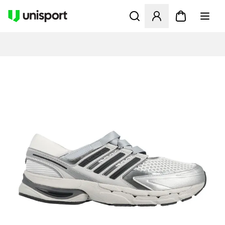
Åbner en Modal til at logge 