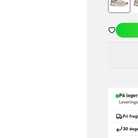
Åbner en Moda
På lager
Leveringst
Fri fra
30 dage