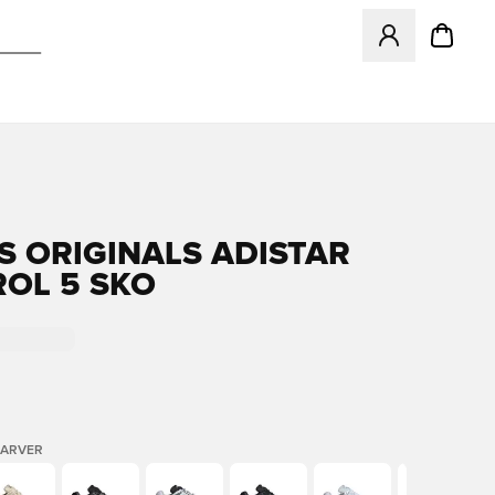
Åbner en Modal ti
S ORIGINALS ADISTAR
OL 5 SKO
FARVER