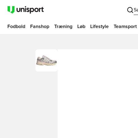
S
Fodbold
Fanshop
Træning
Løb
Lifestyle
Teamsport