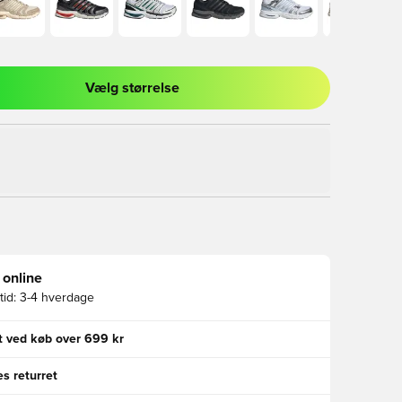
Vælg størrelse
l til at logge ind eller tilmelde dig som medlem
 online
id:
3-4 hverdage
gt ved køb over 699 kr
s returret