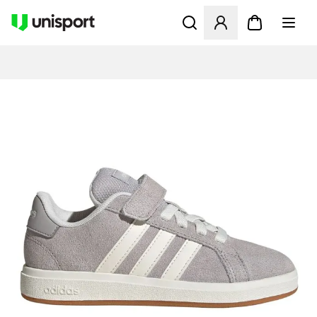
Åbner en Modal til at logge 