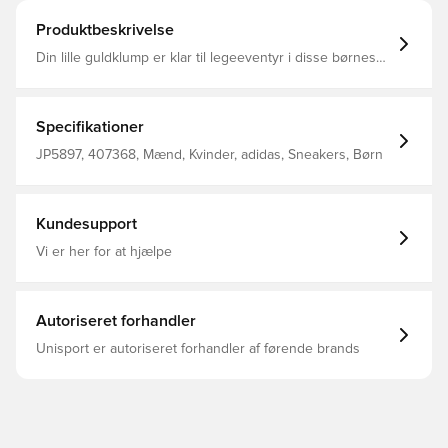
Produktbeskrivelse
Din lille guldklump er klar til legeeventyr i disse børnesko
fra adidas. Den smidige overdel i ruskind kombineres
med en bred elastisk snørelukning samt en rem foroven
for at give en sikker og behagelig pasform. En tyk pløs
giver et sjovt strejf af 00'er-nostalgi. Uanset om de
Specifikationer
udforsker legepladsen eller bare hænger ud, vil disse
sko holde dem cool og veltilpasse. Almindelig pasform
JP5897, 407368, Mænd, Kvinder, adidas, Sneakers, Børn
Elastiske snørebånd og rem med burrebånd Overdel i
ruskind og syntetisk materiale Puffet pløs
Kundesupport
Vi er her for at hjælpe
Autoriseret forhandler
Unisport er autoriseret forhandler af førende brands