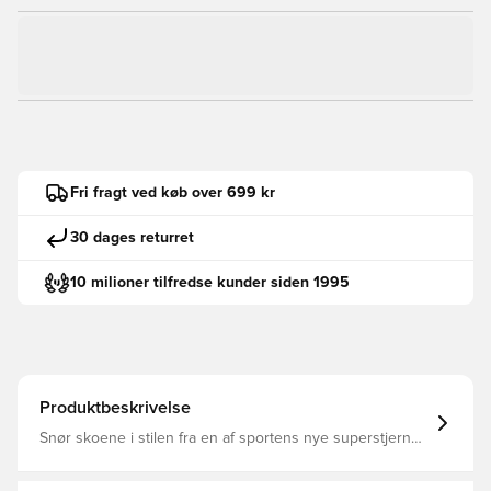
Fri fragt ved køb over 699 kr
30 dages returret
10 milioner tilfredse kunder siden 1995
Produktbeskrivelse
Snør skoene i stilen fra en af sportens nye superstjerner.
Disse signatursneakers i juniorstørrelse fra adidas
Basketball og Anthony Edwards er skabt til certificerede