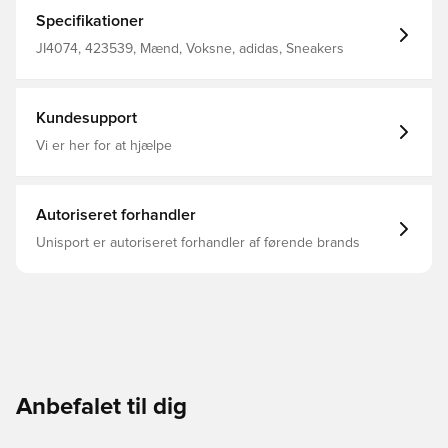
pointscorere. BOOST-mellemsålen med Lightstrike er
ultralet og leverer enestående returenergi til dine mest
Specifikationer
eksplosive bevægelser. Ydersålen i gummi giver al den
støtte, du har brug for til at angribe kurven, og Anthony
JI4074, 423539, Mænd, Voksne, adidas, Sneakers
Edwards-mærket fuldender looket. Almindelig pasform
Snørelukning Tekstiloverdel Tekstilfor BOOST-mellemsål
med Lightstrike-støddæmpning Gummisål
Kundesupport
Vi er her for at hjælpe
Autoriseret forhandler
Unisport er autoriseret forhandler af førende brands
Anbefalet til dig