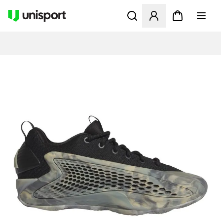
Åbner en Modal til at logge 