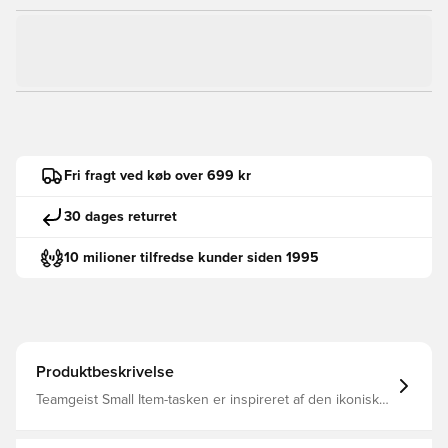
Fri fragt ved køb over 699 kr
30 dages returret
10 milioner tilfredse kunder siden 1995
Produktbeskrivelse
Teamgeist Small Item-tasken er inspireret af den ikoniske
fodboldtrøje fra 2000'erne og er dit go to tilbehør til
hverdagens eventyr. Uanset om du skal på en afslappet