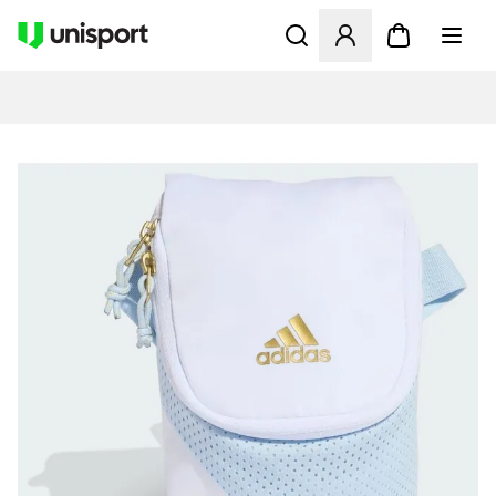
Åbner en Modal til at logge 