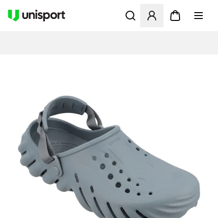
Åbner en Modal til at logge 