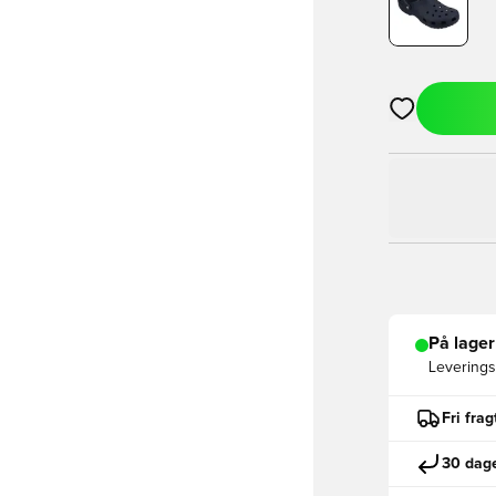
Åbner en Moda
På lager
Leveringst
Fri fra
30 dage