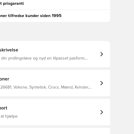
t prisgaranti
oner tilfredse kunder siden 1995
krivelse
i din yndlingstøve og nyd en tilpasset pasform,
design og ventileret forfod for åndbarhed Croslite™
rmes til din fod for en tilpasset pasform med
 buestøtte Ventilationsporte giver åndbarhed og
 og snavs med at løbe væk Fuldt støbt Croslite™ -
ioner
l karakteristisk Crocs-komfort Hælrem giver en sikker
at rengøre og hurtig at tørre Letvægtssåler uden
26681, Voksne, Syntetisk, Crocs, Mænd, Kvinder,
å
ort
 at hjælpe