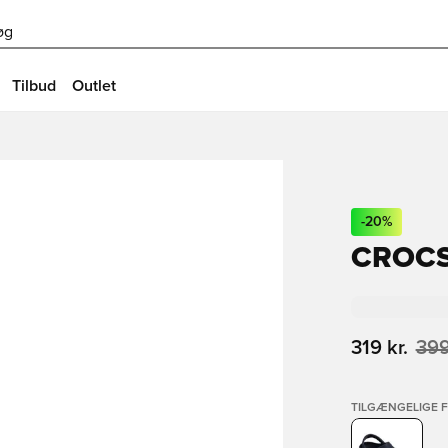
øg
Tilbud
Outlet
-
20
%
CROCS
319 kr.
399
TILGÆNGELIGE 