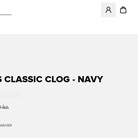
Åbner en Modal ti
 CLASSIC CLOG - NAVY
 kr.
FARVER