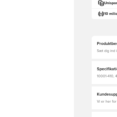
Unispor
10 mili
Produktbes
Sæt dig ind 
vandvenligt 
fodsengen fo
fremragende
hjælper vand
Specifikat
materiale ti
pasform Let 
10001-410, 4
mærker
Sandaler, Bl
Kundesupp
Vi er her for