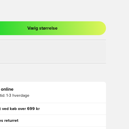
Vælg størrelse
l til at logge ind eller tilmelde dig som medlem
 online
id:
1-3 hverdage
gt ved køb over 699 kr
s returret