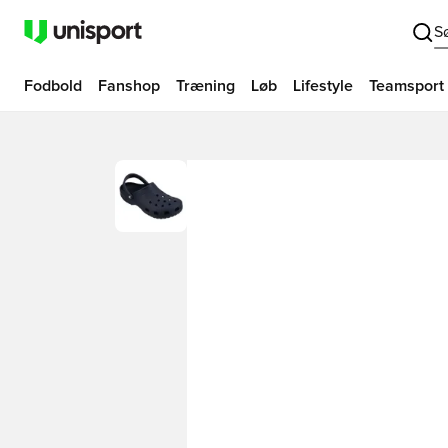
S
Fodbold
Fanshop
Træning
Løb
Lifestyle
Teamsport