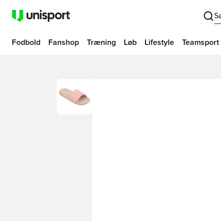
S
Fodbold
Fanshop
Træning
Løb
Lifestyle
Teamsport