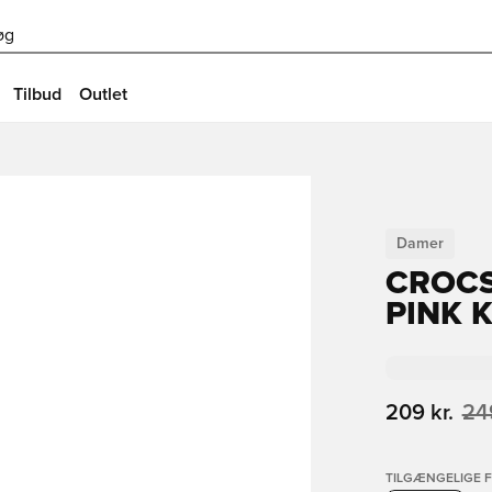
øg
Tilbud
Outlet
Damer
CROCS
PINK 
209 kr.
249
TILGÆNGELIGE 