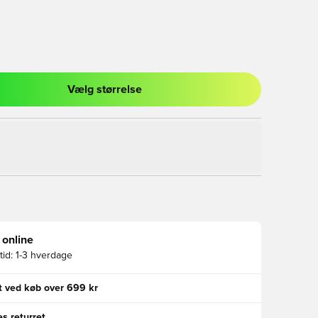
Vælg størrelse
l til at logge ind eller tilmelde dig som medlem
 online
id:
1-3 hverdage
gt ved køb over 699 kr
s returret