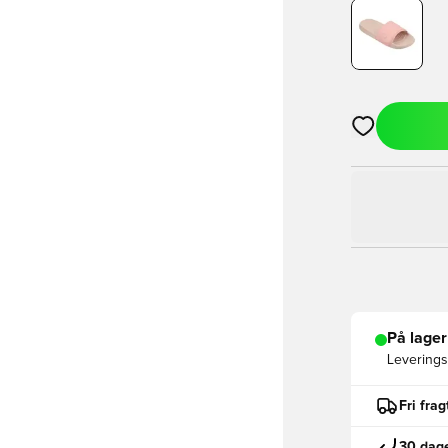
Åbner en Moda
På lager
Leveringst
Fri fra
30 dage