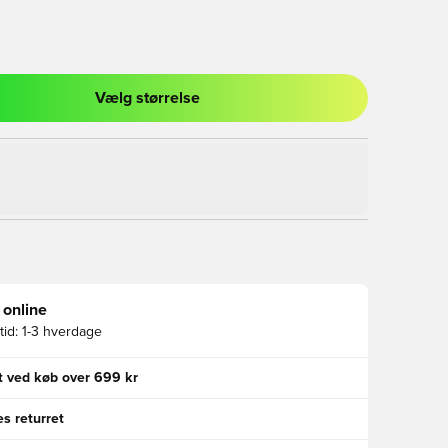
Vælg størrelse
l til at logge ind eller tilmelde dig som medlem
 online
id:
1-3 hverdage
gt ved køb over 699 kr
s returret