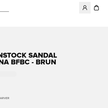
Åbner en Modal ti
NSTOCK SANDAL
NA BFBC - BRUN
FARVER