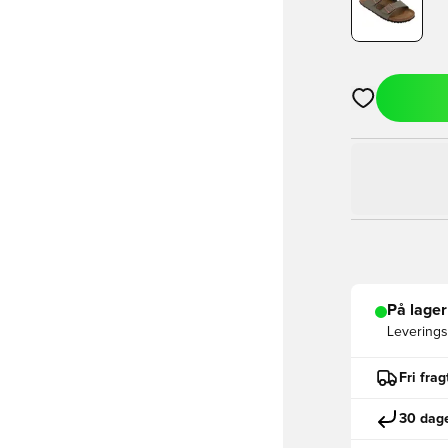
Åbner en Moda
På lager
Leveringst
Fri fra
30 dage