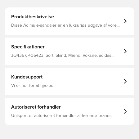
Produktbeskrivelse
Disse Adimule-sandaler er en luksuriøs udgave af vores
klassiske Adilette og handler om eksklusiv komfort. Det
autentiske design kombinerer en ægte korksål med en
fodseng i ruskind og en overdel i ruskind. Adimule-
skoene er perfekte til afslappede dage og tager din
Specifikationer
afslapning til næste niveau. Almindelig pasform Overdel i
læder For i tekstil Ydersål i gummi
JQ4367, 406423, Sort, Skind, Mænd, Voksne, adidas
Originals, Sandaler
Kundesupport
Vi er her for at hjælpe
Autoriseret forhandler
Unisport er autoriseret forhandler af førende brands