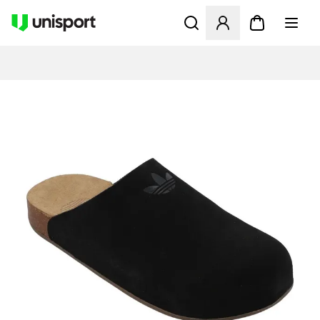
Åbner en Modal til at logge 