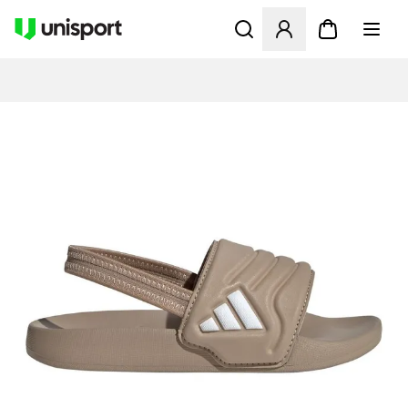
Åbner en Modal til at logge 