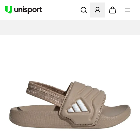
Åbner en Modal til at logge 