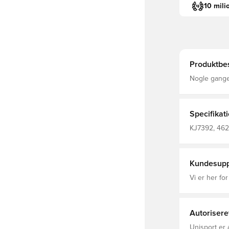
10 mili
Produktbes
Nogle gange
sandaler fra
formstøbt EV
hurtigt. Dere
strømlinet look skabt 
Specifikat
konstruktion
KJ7392, 462
Kundesupp
Vi er her for
Autorisere
Unisport er 