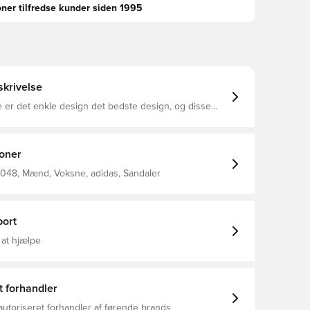
oner tilfredse kunder siden 1995
krivelse
 er det enkle design det bedste design, og disse
 adidas er indbegrebet af lige præcis det. De har en
A-fodseng, der støddæmper hvert skridt og tørrer
s strømlinede silhuet afspejler hjertet af adidas: et
til hverdagen. Almindelig pasform Slip-on-
ioner
 Overdel i syntetisk materiale
048, Mænd, Voksne, adidas, Sandaler
ort
 at hjælpe
t forhandler
autoriseret forhandler af førende brands