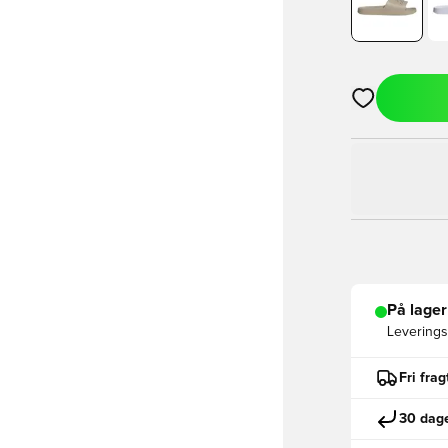
Åbner en Moda
På lager
Leveringst
Fri fra
30 dage