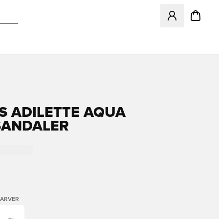
Åbner en Modal ti
S ADILETTE AQUA
SANDALER
FARVER