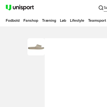
S
Fodbold
Fanshop
Træning
Løb
Lifestyle
Teamsport