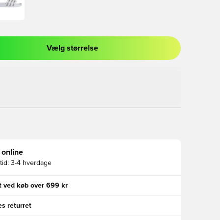
Vælg størrelse
l til at logge ind eller tilmelde dig som medlem
 online
id:
3-4 hverdage
gt ved køb over 699 kr
s returret