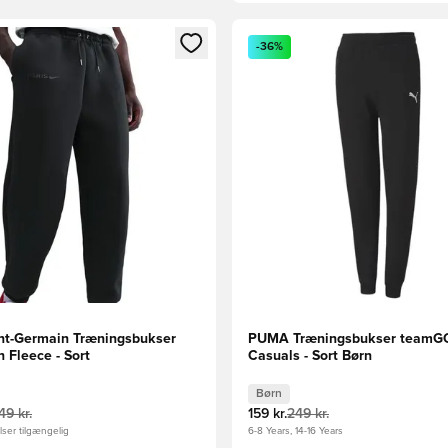
m medlem
Modal til at logge ind eller tilmelde dig som medlem
Åbner en Modal til at logge i
-36%
int-Germain Træningsbukser
PUMA Træningsbukser teamG
 Fleece - Sort
Casuals - Sort Børn
Børn
49 kr.
159 kr.
249 kr.
ser tilgængelig
6-8 Years, 14-16 Years