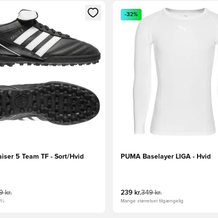
m medlem
Modal til at logge ind eller tilmelde dig som medlem
Åbner en Modal til at logge i
-32%
iser 5 Team TF - Sort/Hvid
PUMA Baselayer LIGA - Hvid
 kr.
239 kr.
349 kr.
0½
Mange størrelser tilgængelig