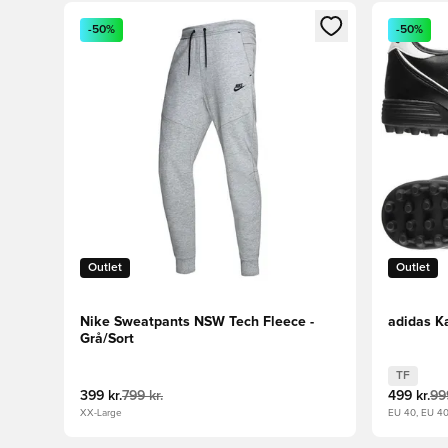
Åbner en Modal til at logge ind eller tilmelde dig so
Åbner en 
-50%
-50%
Outlet
Outlet
Nike Sweatpants NSW Tech Fleece -
adidas Ka
Grå/Sort
TF
399 kr.
799 kr.
499 kr.
999
XX-Large
EU 40, EU 4