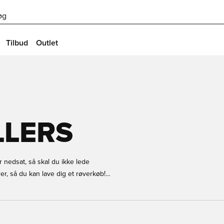
øg
Tilbud
Outlet
LLERS
 nedsat, så skal du ikke lede
er, så du kan lave dig et røverkøb!
støvler. Uanset hvad du står og
oksne, så hvad venter du på? Bestilt