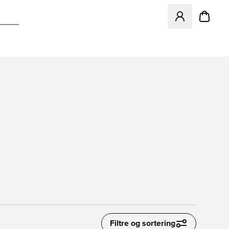
Åbner en Modal ti
Filtre og sortering