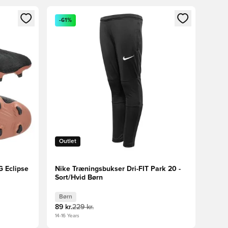
nd eller tilmelde dig som medlem
Åbner en Modal til at logge ind eller tilmelde di
-61%
Outlet
 Eclipse
Nike Træningsbukser Dri-FIT Park 20 -
Sort/Hvid Børn
Børn
89 kr.
229 kr.
14-16 Years