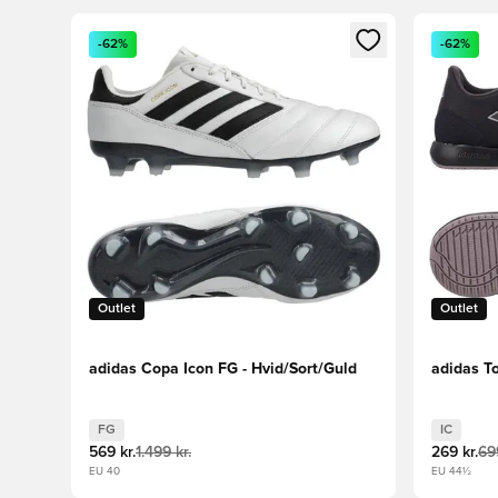
Åbner en Modal til at logge ind eller tilmelde dig so
Åbner en 
-62%
-62%
Outlet
Outlet
adidas Copa Icon FG - Hvid/Sort/Guld
adidas To
FG
IC
569 kr.
1.499 kr.
269 kr.
699
EU 40
EU 44½