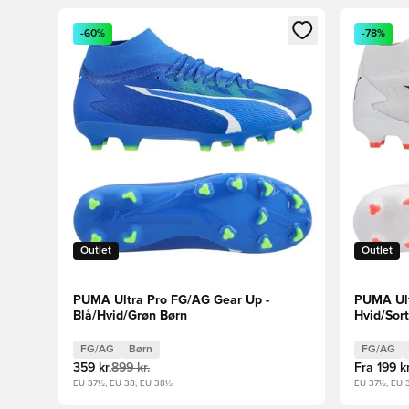
Åbner en Modal til at logge ind eller tilmelde dig so
Åbner en 
-60%
-78%
Outlet
Outlet
PUMA Ultra Pro FG/AG Gear Up -
PUMA Ult
Blå/Hvid/Grøn Børn
Hvid/Sor
FG/AG
Børn
FG/AG
359 kr.
899 kr.
Fra
199 kr
EU 37½, EU 38, EU 38½
EU 37½, EU 