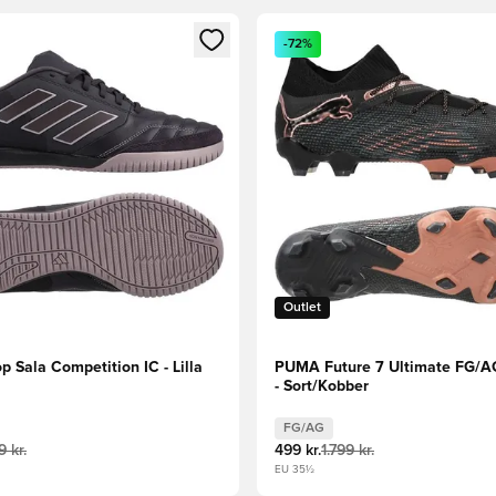
m medlem
Modal til at logge ind eller tilmelde dig som medlem
Åbner en Modal til at logge i
-72%
Outlet
p Sala Competition IC - Lilla
PUMA Future 7 Ultimate FG/AG
- Sort/Kobber
FG/AG
 kr.
499 kr.
1.799 kr.
EU 35½