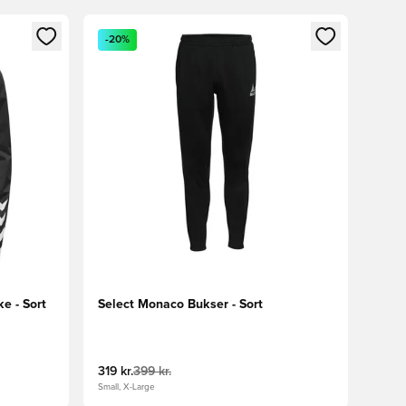
nd eller tilmelde dig som medlem
Åbner en Modal til at logge ind eller tilmelde di
-20%
e - Sort
Select Monaco Bukser - Sort
319 kr.
399 kr.
Small, X-Large