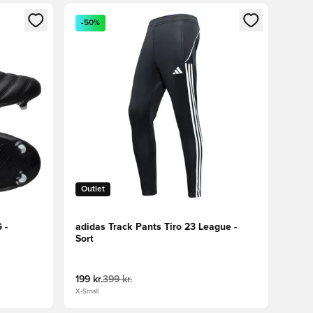
nd eller tilmelde dig som medlem
Åbner en Modal til at logge ind eller tilmelde di
-50%
Outlet
 -
adidas Track Pants Tiro 23 League -
Sort
199 kr.
399 kr.
X-Small