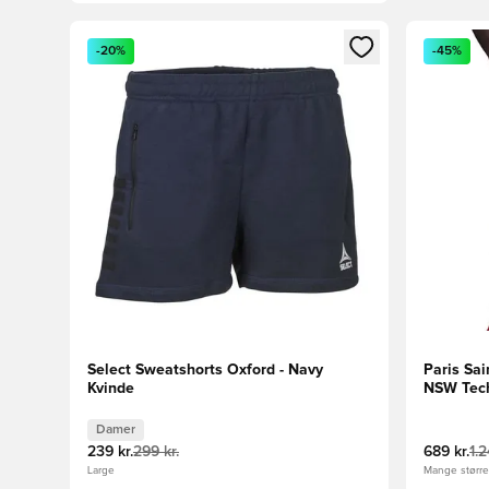
Åbner en Modal til at logge ind eller tilmelde dig so
Åbner en 
-20%
-45%
Select Sweatshorts Oxford - Navy
Paris Sa
Kvinde
NSW Tech
Damer
239 kr.
299 kr.
689 kr.
1.2
Large
Mange størrel