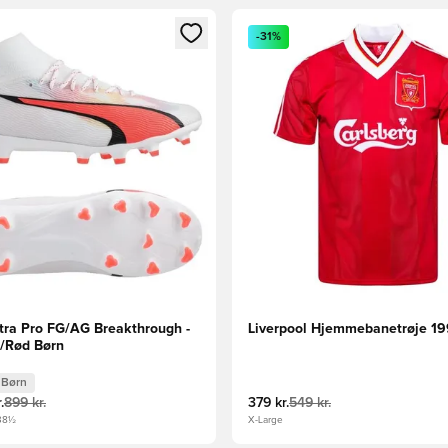
m medlem
Modal til at logge ind eller tilmelde dig som medlem
Åbner en Modal til at logge i
-31%
ra Pro FG/AG Breakthrough -
Liverpool Hjemmebanetrøje 1
t/Rød Børn
Børn
.
899 kr.
379 kr.
549 kr.
38½
X-Large