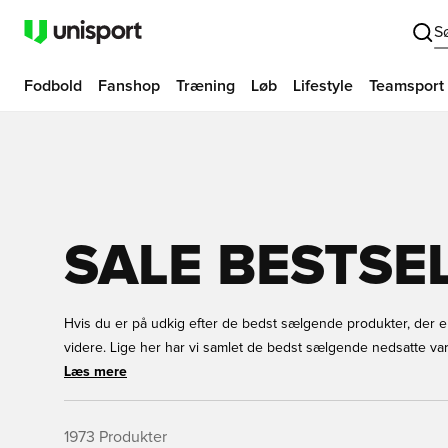
S
Fodbold
Fanshop
Træning
Løb
Lifestyle
Teamsport
SALE BESTSE
Hvis du er på udkig efter de bedst sælgende produkter, der er
videre. Lige her har vi samlet de bedst sælgende nedsatte var
Du finder alt fra en Select Agility Stige til et par Nike fodbold
Læs mere
mangler, så har vi det på lager. Vi har størrelser til børn og v
med det samme lige her!
1973
Produkter