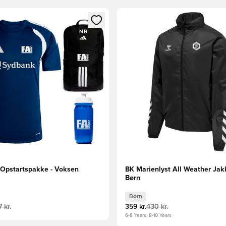
m medlem
Modal til at logge ind eller tilmelde dig som medlem
Åbner en Modal til at logge i
Opstartspakke - Voksen
BK Marienlyst All Weather Jakk
Børn
Børn
 kr.
359 kr.
430 kr.
6-8 Years, 8-10 Years