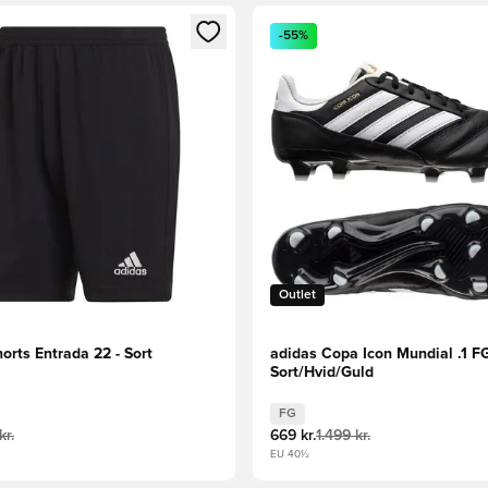
m medlem
Modal til at logge ind eller tilmelde dig som medlem
Åbner en Modal til at logge i
-55%
Outlet
orts Entrada 22 - Sort
adidas Copa Icon Mundial .1 FG
Sort/Hvid/Guld
FG
kr.
669 kr.
1.499 kr.
EU 40½