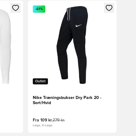
nd eller tilmelde dig som medlem
Åbner en Modal til at logge ind eller tilmelde di
-61%
Outlet
Nike Træningsbukser Dry Park 20 -
Sort/Hvid
Fra
109 kr.
279 kr.
Large, X-Large