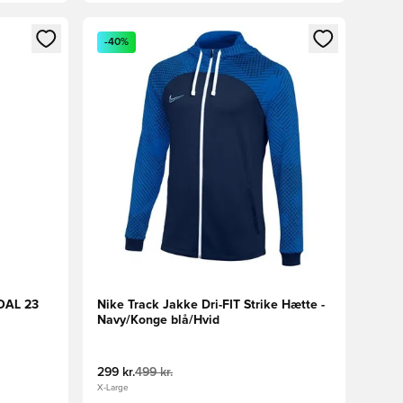
nd eller tilmelde dig som medlem
Åbner en Modal til at logge ind eller tilmelde di
-40%
OAL 23
Nike Track Jakke Dri-FIT Strike Hætte -
Navy/Konge blå/Hvid
299 kr.
499 kr.
X-Large