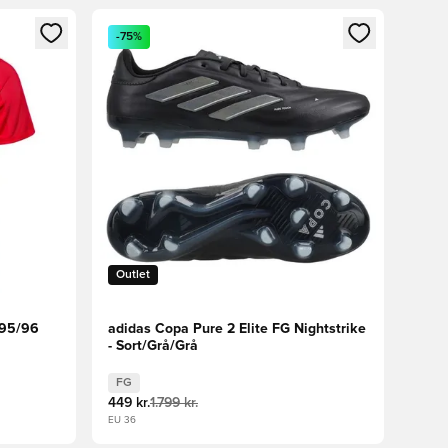
nd eller tilmelde dig som medlem
Åbner en Modal til at logge ind eller tilmelde di
-75%
Outlet
995/96
adidas Copa Pure 2 Elite FG Nightstrike
- Sort/Grå/Grå
FG
449 kr.
1.799 kr.
EU 36