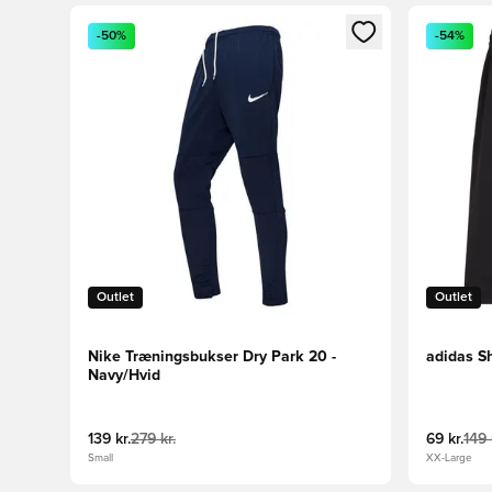
Åbner en Modal til at logge ind eller tilmelde dig so
Åbner en 
-50%
-54%
Outlet
Outlet
Nike Træningsbukser Dry Park 20 -
adidas Sh
Navy/Hvid
139 kr.
279 kr.
69 kr.
149 
Small
XX-Large