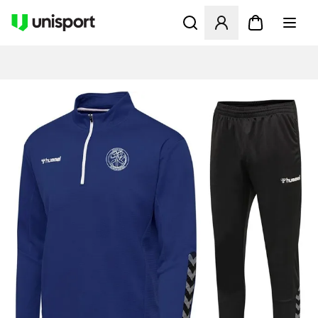
Åbner en Modal til at logge 