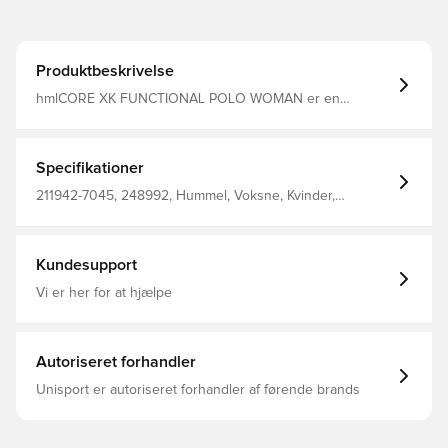
Produktbeskrivelse
hmlCORE XK FUNCTIONAL POLO WOMAN er en
fantastisk tilføjelse til din activewear-kollektion. Takket
være piquéstof i polyester er denne hummel® poloshirt
holdbar, åndbar og nem at holde. Samtidig giver den
fladstrikkede ribkant i polyester/elastan på kraven det
Specifikationer
velkendte poloshirt-look. Udover at være praktisk har
den også et par sjove detaljer med knapstolpe og et
211942-7045, 248992, Hummel, Voksne, Kvinder,
printet logo og vinkler.
Polotrøjer, Blå, 100% Pl - Knit
Kundesupport
Vi er her for at hjælpe
Autoriseret forhandler
Unisport er autoriseret forhandler af førende brands