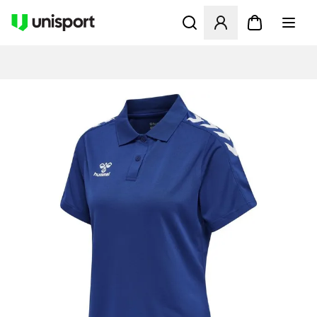
Åbner en Modal til at logge 