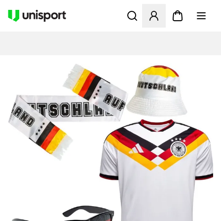
Åbner en Modal til at logge 