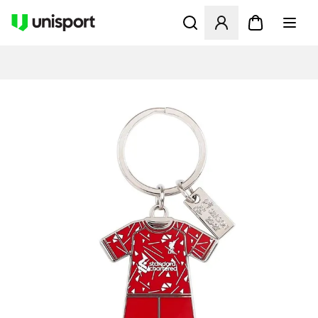
Åbner en Modal til at logge 