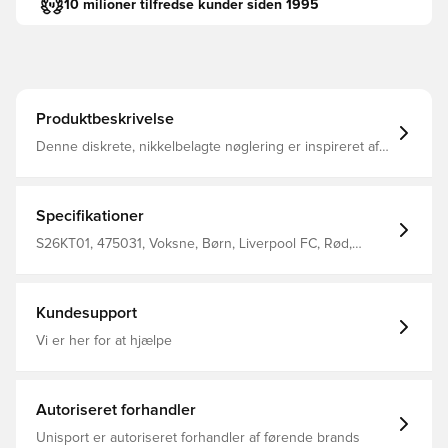
10 milioner tilfredse kunder siden 1995
Produktbeskrivelse
Denne diskrete, nikkelbelagte nøglering er inspireret af
det officielle nye Liverpool FC hjemmebanesæt til den
kommende 2026/27 sæson Nøglering med splitring og et
lille metalvedhæng med præget tekst 45 x 39 mm 2 mm
tyk Fremstillet af: Zinklegering, nikkelbelægning.
Specifikationer
S26KT01, 475031, Voksne, Børn, Liverpool FC, Rød,
Mænd, Kvinder, Merchandise
Kundesupport
Vi er her for at hjælpe
Autoriseret forhandler
Unisport er autoriseret forhandler af førende brands