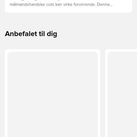
målmandshandske cuts kan virke forvirrende. Denne
guide gennemgår de vigtigste forskelle for at hjælpe med
at vælge den rette cut til enhver hånd.
Anbefalet til dig