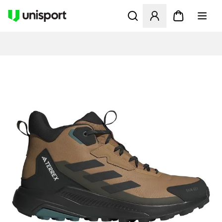
Åbner en Modal til at logge 