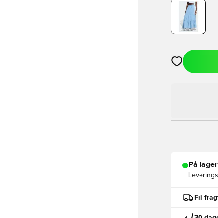
Åbner en Moda
På lager
Leveringst
Fri fra
30 dage