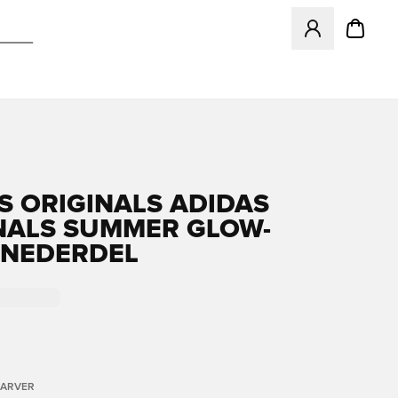
Åbner en Modal ti
S ORIGINALS ADIDAS
NALS SUMMER GLOW-
NEDERDEL
FARVER