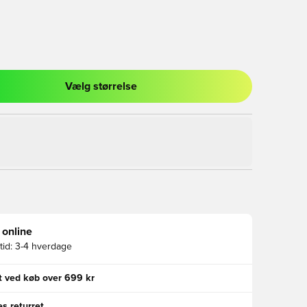
Vælg størrelse
l til at logge ind eller tilmelde dig som medlem
 online
id:
3-4 hverdage
gt ved køb over 699 kr
s returret