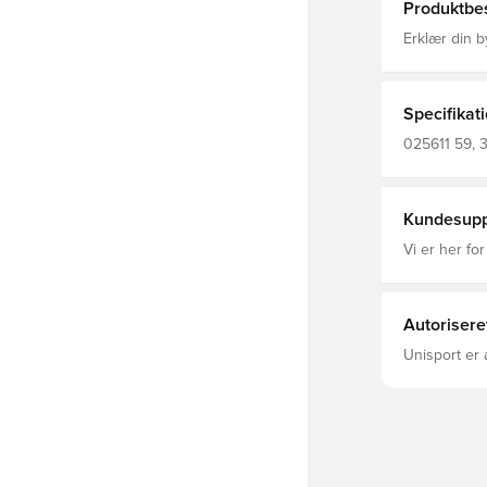
Produktbes
Erklær din b
kasket med e
repræsentere mesterne m
Broderet kl
detaljer
Specifikat
025611 59, 
Outer Materi
Kundesupp
Vi er her for
Autorisere
Unisport er 