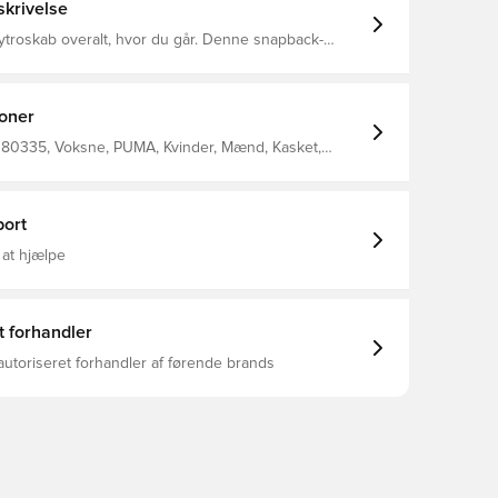
krivelse
ytroskab overalt, hvor du går. Denne snapback-
t broderet klubemblem giver dig mulighed for at
ed stil. Lidt buet kant Snapback-lukning
ubemblem Officiel teambranding PUMA branding
ioner
380335, Voksne, PUMA, Kvinder, Mænd, Kasket,
al: 100% Cotton; Front Lining: 100% Cotton, Grå
ort
 at hjælpe
t forhandler
autoriseret forhandler af førende brands