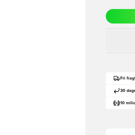
Fri fra
30 dage
10 mili