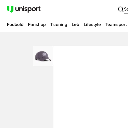
S
Fodbold
Fanshop
Træning
Løb
Lifestyle
Teamsport