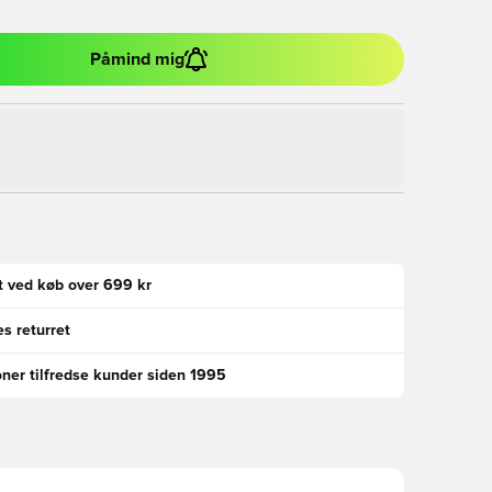
Påmind mig
gt ved køb over 699 kr
s returret
oner tilfredse kunder siden 1995