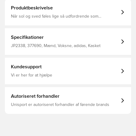
Produktbeskrivelse
Når sol og sved føles lige så udfordrende som
kilometerne foran dig, har denne løbekasket fra adidas
perforeringer, der holder ventilationen oppe. En let buet
skygge holder solens stråler ude af øjnene, mens
CLIMACOOL leder sveden væk for at holde dig afkølet,
Specifikationer
tør og fri for forstyrrelser. CLIMACOOL hjælper dig med at
håndtere sved med materialer, der håndterer sveden
JP2338, 377690, Mænd, Voksne, adidas, Kasket
hurtigt. De hurtigtørrende fibre giver dig en frisk
fornemmelse. Onesize 100 % polyester (genanvendt)
CLIMACOOL HEAT.RDY Let buet skygge Justerbar
lukning bagpå Laserskårne perforeringer
Kundesupport
Vi er her for at hjælpe
Autoriseret forhandler
Unisport er autoriseret forhandler af førende brands