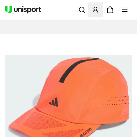
Åbner en Modal til at logge 