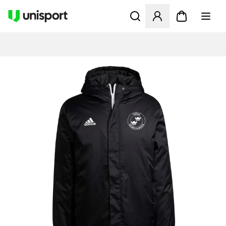
Åbner en Modal til at logge 