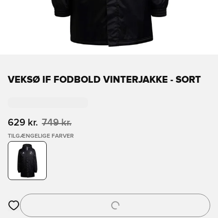
VEKSØ IF FODBOLD VINTERJAKKE - SORT
629 kr.
749 kr.
TILGÆNGELIGE FARVER
Åbner en Modal til at logge ind eller tilmelde dig som medlem