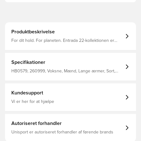
Produktbeskrivelse
For dit hold. For planeten. Entrada 22-kollektionen er
skabt med fokus på græsrodsfodbold og giver dig alt,
hvad du behøver for at få dit spil til at føles og se
smukkere ud. - Denne jakke er isoleret for at holde dig
varm, når du står på sidelinjen - Hætten og stormflappen
Specifikationer
beskytter dig mod vejret - Almindelig pasform -
Forlommer med lynlås - Stormflap med trykknapper
HB0579, 260999, Voksne, Mænd, Lange ærmer, Sort,
Fremstillet i: Yderlag: Dobby af 100 % nylon Fyld: Isolering
adidas Entrada, adidas, Jakker
af 90 % genanvendt polyester / 10 % polyester Denne
overdel kommer med Unisport i nakken.
Kundesupport
Vi er her for at hjælpe
Autoriseret forhandler
Unisport er autoriseret forhandler af førende brands