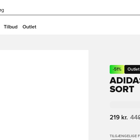
øg
Tilbud
Outlet
-
51
%
Outlet
ADIDA
SORT
219 kr.
449
TILGÆNGELIGE 