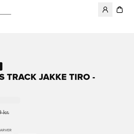
Åbner en Modal ti
S TRACK JAKKE TIRO -
 kr.
FARVER