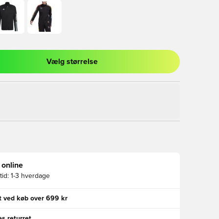
Vælg størrelse
l til at logge ind eller tilmelde dig som medlem
 online
id:
1-3 hverdage
gt ved køb over 699 kr
s returret