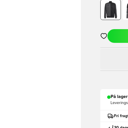
Åbner en Moda
På lager
Leveringst
Fri fra
30 dage