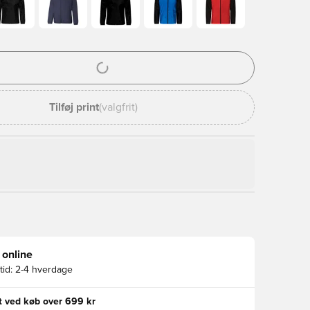
l til at logge ind eller tilmelde dig som medlem
Tilføj print
(valgfrit)
 online
id:
2-4 hverdage
gt ved køb over 699 kr