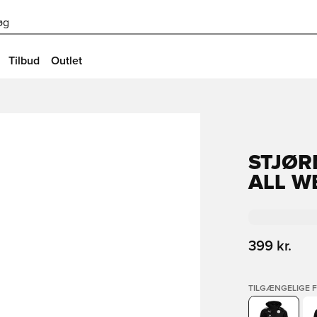
øg
Tilbud
Outlet
STJØR
ALL W
399 kr.
TILGÆNGELIGE 