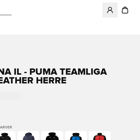
Åbner en Modal ti
NA IL - PUMA TEAMLIGA
EATHER HERRE
FARVER