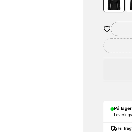
Åbner en Moda
På lager
Leveringst
Fri fra