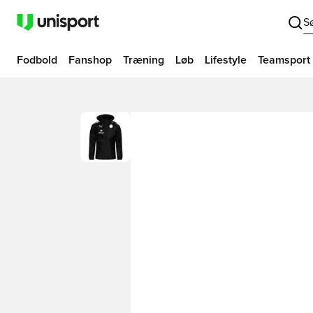
S
Fodbold
Fanshop
Træning
Løb
Lifestyle
Teamsport