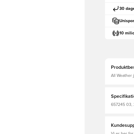
30 dage
Unispor
10 mili
Produktbes
All Weather
efterlader d
hvilket give
personlige 
Specifikat
657245 03, 
Voksne, Me
Kundesupp
Vi er her for