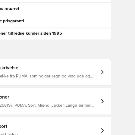
s returret
t prisgaranti
oner tilfredse kunder siden 1995
krivelse
 jakke fra PUMA, som holder regn og vind ude og
ig komfortabel, tør og varm Lynlåslommer i siderne,
r mulighed for sikker og nem opbevaring af
ejendele Med fuld lynlås samt hætte, som ydermere
kan pakkes væk efter behov Regular fit Fremstillet i 100% nylon.
ioner
258197, PUMA, Sort, Mænd, Jakker, Lange ærmer,
n'S 100% Nylon Woven Hooded Jacket
ort
 at hjælpe