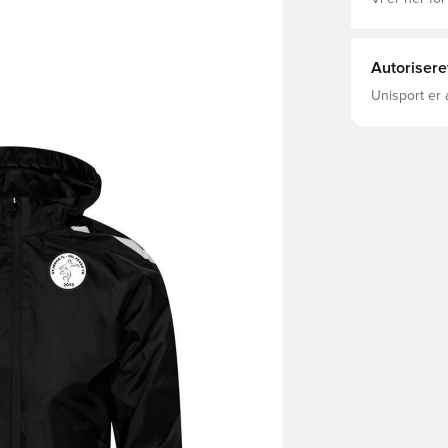
Autorisere
Unisport er 