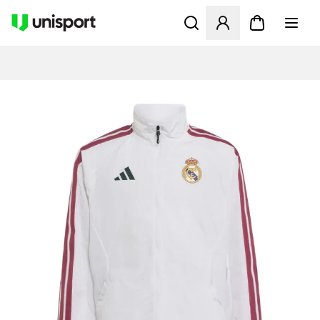
Åbner en Modal til at logge 