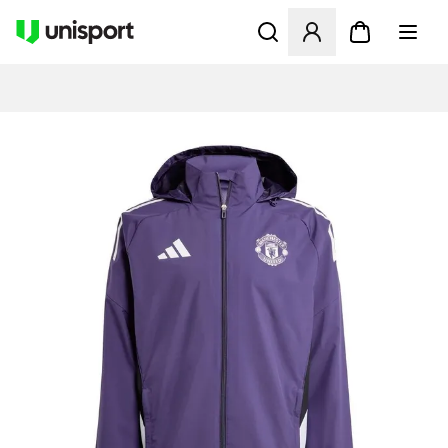
Åbner en Modal til at logge 