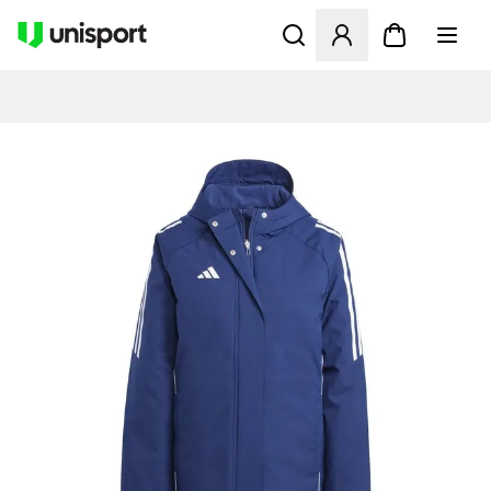
Åbner en Modal til at logge 