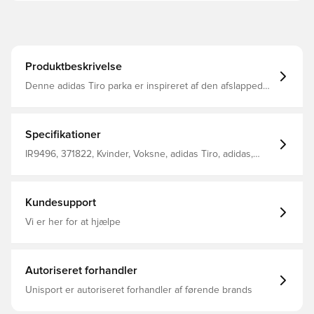
Produktbeskrivelse
Denne adidas Tiro parka er inspireret af den afslappede
fodboldfankultur og tilføjer et ekstra lag varme
Regelmæssig pasform Lynlås og ståkrave Længere
bagpanel 100% genanvendt polyester
Specifikationer
IR9496, 371822, Kvinder, Voksne, adidas Tiro, adidas,
Jakker, Lange ærmer, Blå
Kundesupport
Vi er her for at hjælpe
Autoriseret forhandler
Unisport er autoriseret forhandler af førende brands