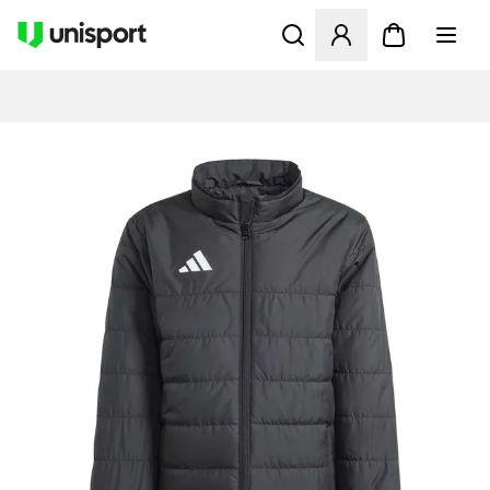
Åbner en Modal til at logge 