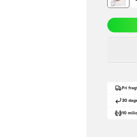
Fri fra
30 dage
10 mili