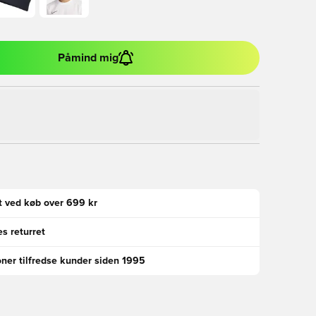
Påmind mig
gt ved køb over 699 kr
s returret
oner tilfredse kunder siden 1995