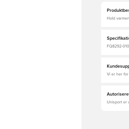
Produktbes
Hold varmen
med stand up.
denne varme 
Foldekant give
polyester
Specifikat
FQ8292-010,
Nike, Mænd,
Kundesupp
Vi er her for
Autorisere
Unisport er 