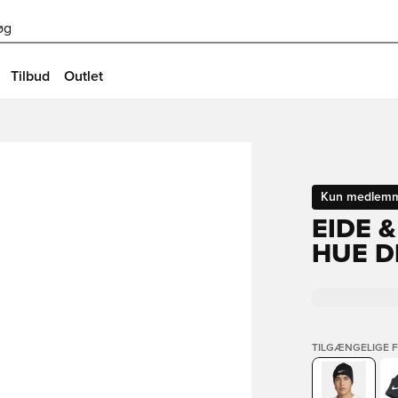
øg
Tilbud
Outlet
Kun medlem
EIDE 
HUE DR
TILGÆNGELIGE 