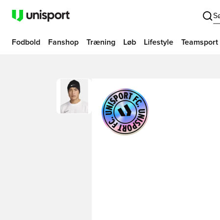
S
Fodbold
Fanshop
Træning
Løb
Lifestyle
Teamsport