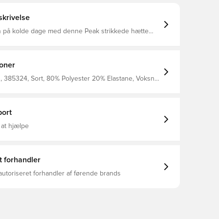
krivelse
 på kolde dage med denne Peak strikkede hætte
 Metal swoosh-logoet tilføjer en stilfuld finish til
og bløde hat Strikmaterialet føles blødt og varmt
r dig mulighed for at tilpasse dit look 100%
ioner
 385324, Sort, 80% Polyester 20% Elastane, Voksne,
 Kvinder, Huer
ort
 at hjælpe
t forhandler
autoriseret forhandler af førende brands