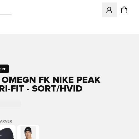
Åbner en Modal ti
mer
& OMEGN FK NIKE PEAK
I-FIT - SORT/HVID
FARVER