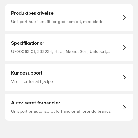
Produktbeskrivelse
Unisport hue i tæt fit for god komfort, med bløde
materialer på indersiden Materialet tillader at huen
fremkommer elastisk, og tilpasser sig efter hovedets form
og størrelse Fremstillet i 92% polyester og 8% spandex
Specifikationer
U700063-01, 333234, Huer, Mænd, Sort, Unisport,
Voksne
Kundesupport
Vi er her for at hjælpe
Autoriseret forhandler
Unisport er autoriseret forhandler af førende brands