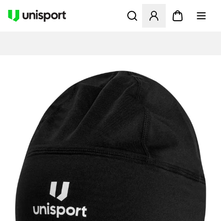
Åbner en Modal til at logge 