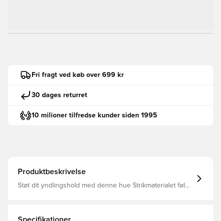
Fri fragt ved køb over 699 kr
30 dages returret
10 milioner tilfredse kunder siden 1995
Produktbeskrivelse
Støt dit yndlingshold med denne hue Strikmaterialet føles
blødt og varmt Foldekant giver dig mulighed for at
tilpasse dit look 100% polyester
Specifikationer