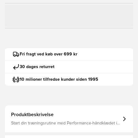
Fri fragt ved køb over 699 kr
30 dages returret
10 milioner tilfredse kunder siden 1995
Produktbeskrivelse
Start din træningsrutine med Performance-håndklædet i
størrelse L, der er designet til at være din pålidelige
ledsager i hver træningssession.Uanset om du tørrer