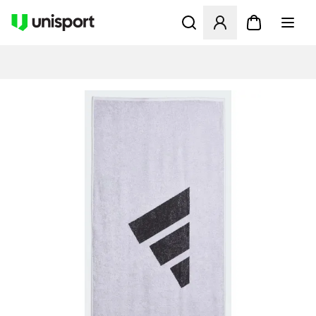
Åbner en Modal til at logge 