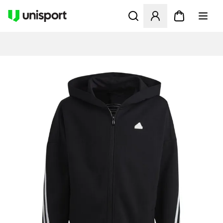
Åbner en Modal til at logge 