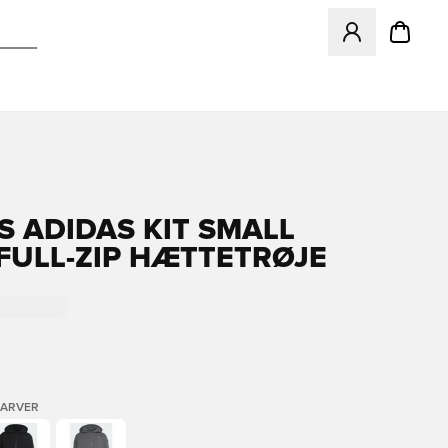
Åbner en Modal ti
S ADIDAS KIT SMALL
FULL-ZIP HÆTTETRØJE
FARVER