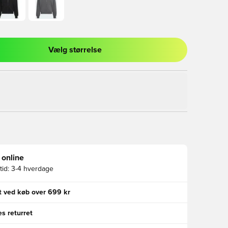
Vælg størrelse
l til at logge ind eller tilmelde dig som medlem
 online
id:
3-4 hverdage
gt ved køb over 699 kr
s returret