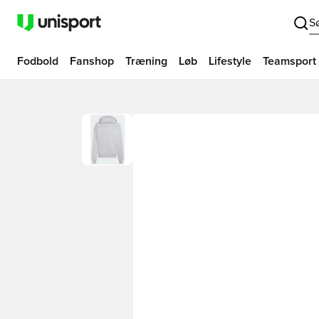
S
Fodbold
Fanshop
Træning
Løb
Lifestyle
Teamsport