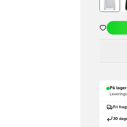
Åbner en Moda
På lager
Leveringst
Fri fra
30 dage