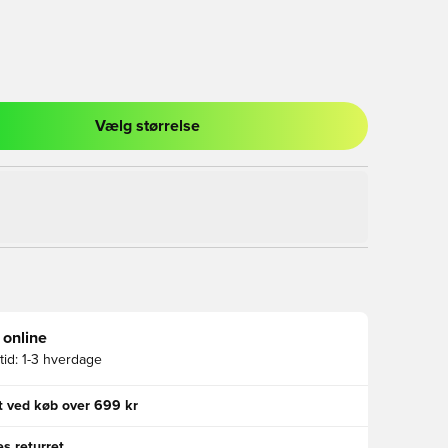
Vælg størrelse
l til at logge ind eller tilmelde dig som medlem
 online
id:
1-3 hverdage
gt ved køb over 699 kr
s returret