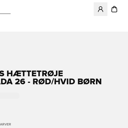
Åbner en Modal ti
S HÆTTETRØJE
DA 26 - RØD/HVID BØRN
FARVER