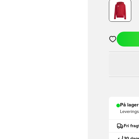
Åbner en Moda
På lager
Leveringst
Fri fra
30 dage