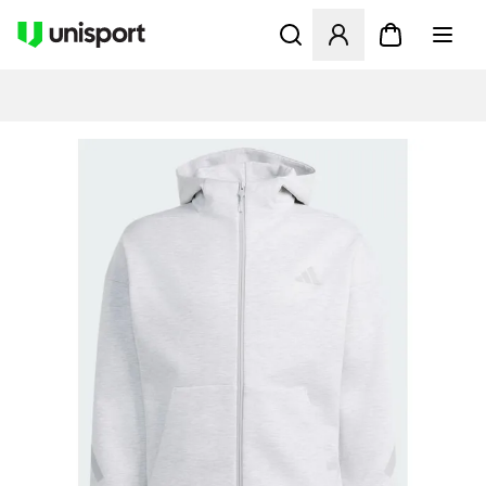
Åbner en Modal til at logge 