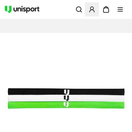
Åbner en Modal til at logge 