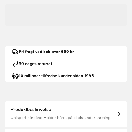
Fri fragt ved køb over 699 kr
30 dages returret
10 milioner tilfredse kunder siden 1995
Produktbeskrivelse
Unisport hårbånd Holder håret på plads under træning
og kamp 3-Pak Fremstillet i 60% nylon, 32% polyester og
8% spandex.