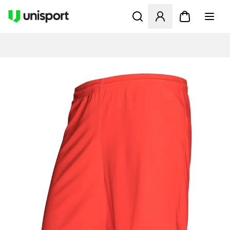
Åbner en Modal til at logge 