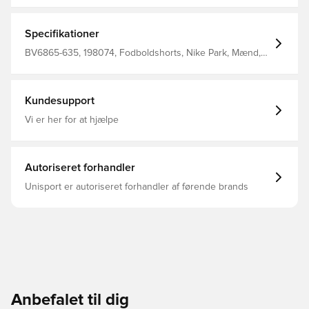
letvægts materiale, der leder fugt væk fra kroppen, så du
altid holdes tør, komfortabel og fokuseret Elastisk linning i
mesh, som er med til at øge åndbarheden Regular fit
Specifikationer
Fremstillet i 100% polyester. Personaliser produktet med
to bogstaver eller to tal. Perfekt til initialer eller nummer.
BV6865-635, 198074, Fodboldshorts, Nike Park, Mænd,
Børn, Kort, Nike, Rød, This Product Is Made With 100%
Recycled Polyester Fibers
Kundesupport
Vi er her for at hjælpe
Autoriseret forhandler
Unisport er autoriseret forhandler af førende brands
Anbefalet til dig