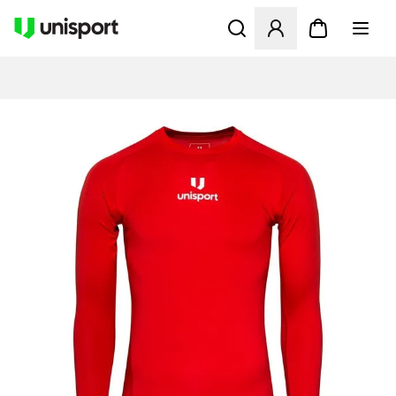
Åbner en Modal til at logge 