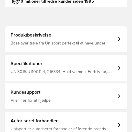
10 milioner tilfredse kunder siden 1995
Produktbeskrivelse
Baselayer trøje fra Unisport perfekt til at have under
trøjen i træning eller kamp Stoffet hjælper med at
regulere temperatur og transportere sved væk fra
kroppen, så du holdes tør og varm Konstrueret i sømløs
design for maksimal komfort Fremstillet i 92% polyester
Specifikationer
og 8% elastan.
UNI3015/U110011-4, 216834, Hold varmen, Forbliv tør,
Unisport, Børn, Mænd, Rød, Lange ærmer
Kundesupport
Vi er her for at hjælpe
Autoriseret forhandler
Unisport er autoriseret forhandler af førende brands