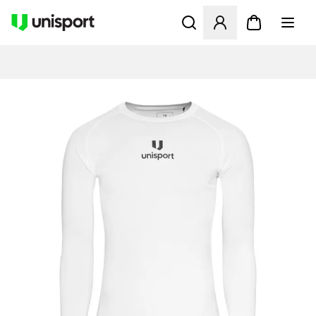
Åbner en Modal til at logge 