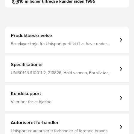
10 milioner tilfredse kunder siden 1995
Produktbeskrivelse
Baselayer trøje fra Unisport perfekt til at have under
trøjen i træning eller kamp Stoffet hjælper med at
regulere temperatur og transportere sved væk fra
kroppen, så du holdes tør og varm Konstrueret i sømløs
design for maksimal komfort Fremstillet i 92% polyester
Specifikationer
og 8% elastan.
UNI3014/U110011-2, 216826, Hold varmen, Forbliv tør,
Unisport, Børn, Mænd, Hvid, Lange ærmer
Kundesupport
Vi er her for at hjælpe
Autoriseret forhandler
Unisport er autoriseret forhandler af førende brands