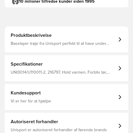
10 milioner tilfredse kunder siden 1995
Produktbeskrivelse
Baselayer trøje fra Unisport perfekt til at have under
trøjen i træning eller kamp Stoffet hjælper med at
regulere temperatur og transportere sved væk fra
kroppen, så du holdes tør og varm Konstrueret i sømløs
design for maksimal komfort Fremstillet i 92% polyester
Specifikationer
og 8% elastan.
UNI3014/U110011-2, 216797, Hold varmen, Forbliv tør,
Unisport, Børn, Mænd, Hvid, Lange ærmer
Kundesupport
Vi er her for at hjælpe
Autoriseret forhandler
Unisport er autoriseret forhandler af førende brands