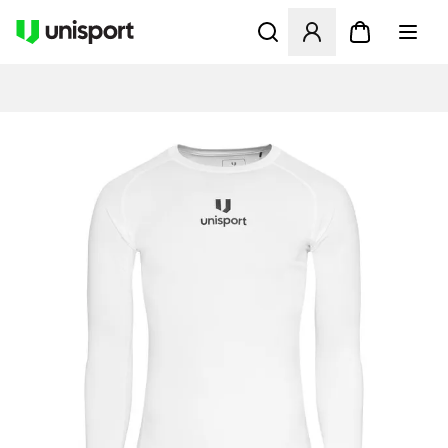
Åbner en Modal til at logge 