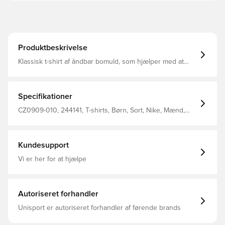
Produktbeskrivelse
Klassisk t-shirt af åndbar bomuld, som hjælper med at
holde dig nedkølet når pulsen stiger under træning En
del af den populære Park 20 kollektion fra Nike Regular
fit Fremstillet i 100% bomuld.
Specifikationer
CZ0909-010, 244141, T-shirts, Børn, Sort, Nike, Mænd,
Nike Park, Kort ærmet, 100% Cotton
Kundesupport
Vi er her for at hjælpe
Autoriseret forhandler
Unisport er autoriseret forhandler af førende brands