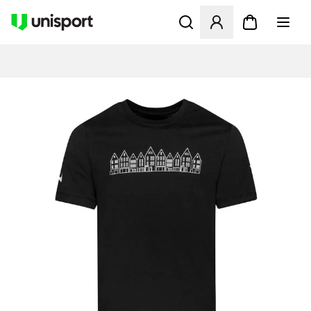
Åbner en Modal til at logge 