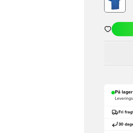
Åbner en Moda
På lager
Leveringst
Fri fra
30 dage