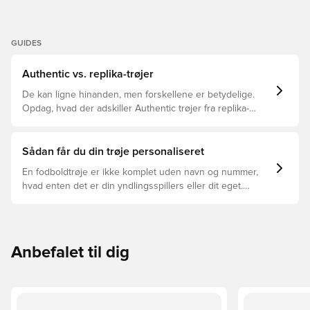
GUIDES
Authentic vs. replika-trøjer
De kan ligne hinanden, men forskellene er betydelige.
Opdag, hvad der adskiller Authentic trøjer fra replika-
trøjer, og hvilken der er den rette for dig.
Sådan får du din trøje personaliseret
En fodboldtrøje er ikke komplet uden navn og nummer,
hvad enten det er din yndlingsspillers eller dit eget.
Sådan gør du:
Anbefalet til dig