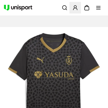
Åbner en Modal til at logge 