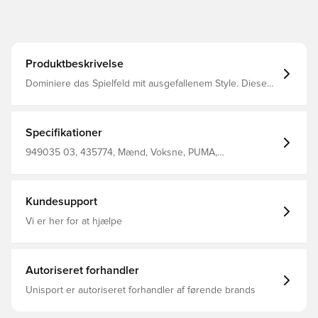
Produktbeskrivelse
Dominiere das Spielfeld mit ausgefallenem Style. Dieses
Trikot mit schweißableitender dryCELL Technologie hält
dich auch unter Druck kühl. Es ist für Spieltage und alle
anderen Tage gemacht, an denen du deine Pässe
perfektionierst oder am Spielfeldrand stehst. PUMA
Specifikationer
Energie trifft auf Fußball-Leidenschaft – bereit für jeden
Move, jeden Moment. Passform: Regulär Hauptmaterial
949035 03, 435774, Mænd, Voksne, PUMA,
Doubleface-Jacquard Länge: Regulär Ausschnitt: V-
Fodboldtrøjer, Grå
Ausschnitt Kurze Ärmel Branding-Details PUMA und dem
Verein 100% Polyester
Kundesupport
Vi er her for at hjælpe
Autoriseret forhandler
Unisport er autoriseret forhandler af førende brands