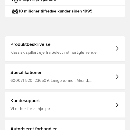
10 milioner tilfredse kunder siden 1995
Produktbeskrivelse
Klassisk spillertrøje fra Select i et hurtigtørrende
materiale, der leder fugt væk fra kroppen, så du altid
holdes tør, komfortabel og fokuseret Regular fit
Fremstillet i 100% polyester.
Specifikationer
600071-520, 236509, Lange ærmer, Mænd,
Fodboldtrøjer, Select, Børn, Gul
Kundesupport
Vi er her for at hjælpe
Autoriseret forhandler