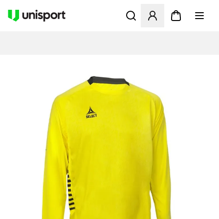
Åbner en Modal til at logge 