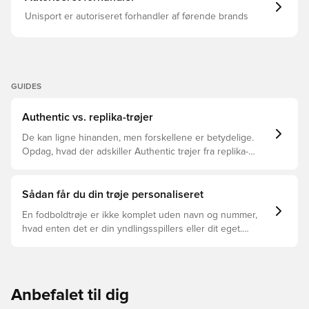
Unisport er autoriseret forhandler af førende brands
GUIDES
Authentic vs. replika-trøjer
De kan ligne hinanden, men forskellene er betydelige.
Opdag, hvad der adskiller Authentic trøjer fra replika-
trøjer, og hvilken der er den rette for dig.
Sådan får du din trøje personaliseret
En fodboldtrøje er ikke komplet uden navn og nummer,
hvad enten det er din yndlingsspillers eller dit eget.
Sådan gør du:
Anbefalet til dig