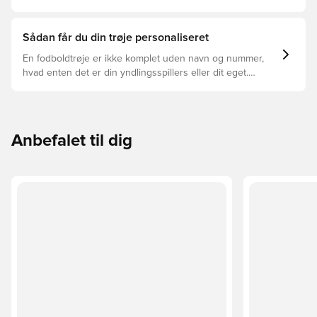
trøjer, og hvilken der er den rette for dig.
Sådan får du din trøje personaliseret
En fodboldtrøje er ikke komplet uden navn og nummer,
hvad enten det er din yndlingsspillers eller dit eget.
Sådan gør du:
Anbefalet til dig