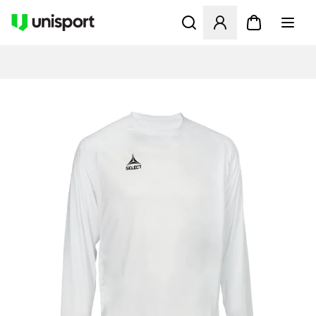
Åbner en Modal til at logge 