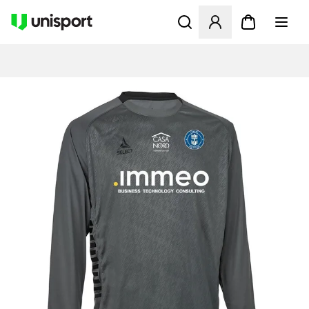
Åbner en Modal til at logge 