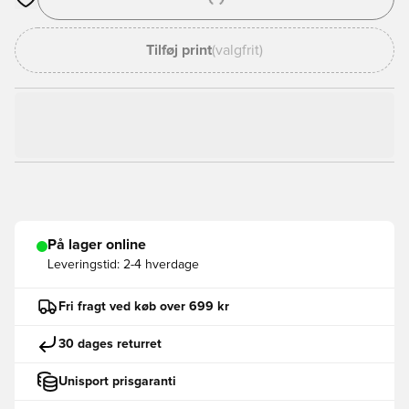
Åbner en Modal til at logge ind eller tilmelde dig som medlem
Tilføj print
(valgfrit)
På lager online
Leveringstid:
2-4 hverdage
Fri fragt ved køb over 699 kr
30 dages returret
Unisport prisgaranti