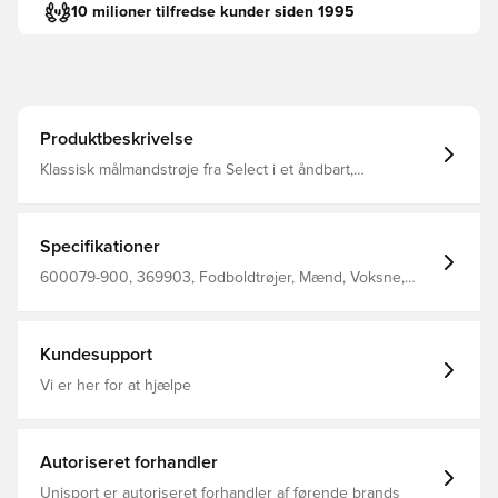
10 milioner tilfredse kunder siden 1995
Produktbeskrivelse
Klassisk målmandstrøje fra Select i et åndbart,
hurtigtørrende letvægts materiale, der leder fugt væk fra
kroppen, så du altid holdes tør, komfortabel og fokuseret
Elastikbånd i siderne for øget flexibilitet Regular fit
Fremstillet i 100% polyester.
Specifikationer
600079-900, 369903, Fodboldtrøjer, Mænd, Voksne,
Select, Grå
Kundesupport
Vi er her for at hjælpe
Autoriseret forhandler
Unisport er autoriseret forhandler af førende brands