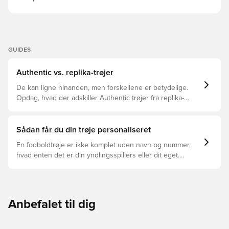
GUIDES
Authentic vs. replika-trøjer
De kan ligne hinanden, men forskellene er betydelige.
Opdag, hvad der adskiller Authentic trøjer fra replika-
trøjer, og hvilken der er den rette for dig.
Sådan får du din trøje personaliseret
En fodboldtrøje er ikke komplet uden navn og nummer,
hvad enten det er din yndlingsspillers eller dit eget.
Sådan gør du:
Anbefalet til dig