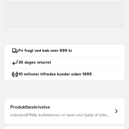
Fri fragt ved køb over 699 kr
30 dages returret
10 milioner tilfredse kunder siden 1995
Produktbeskrivelse
individualFINAL-kollektionen er lavet ved hjælp af lette,
åndbare, genbrugsstoffer kombineret med figursyede
snit og dryCELL fugttransporterende teknologi for at