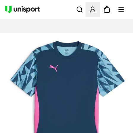
Åbner en Modal til at logge 