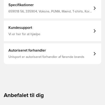
holde dig kølig og komfortabel
Specifikationer
659018 56, 335904, Voksne, PUMA, Mænd, T-shirts, Kort
ærmet, Blå, Outer Material: 100% Polyester; Back Panel:
100% Polyester; Side Panel: 100% Polyester
Kundesupport
Vi er her for at hjælpe
Autoriseret forhandler
Unisport er autoriseret forhandler af førende brands
Anbefalet til dig